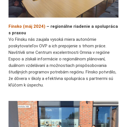
Fínsko (máj 2024)
– regionálne riadenie a spolupráca
s praxou
Vo Fínsku nás zaujala vysoká miera autonómie
poskytovateľov OVP a ich prepojenie s trhom práce.
Navštívili sme Centrum excelentnosti Omnia v regióne
Espoo a získali informácie o regionálnom plánovaní,
duálnom vzdelávaní a možnostiach prispôsobovania
študijných programov potrebám regiónu. Fínsko potvrdilo,
že dôvera v školy a efektívna spolupráca s partnermi sú
kľúčom k úspechu.