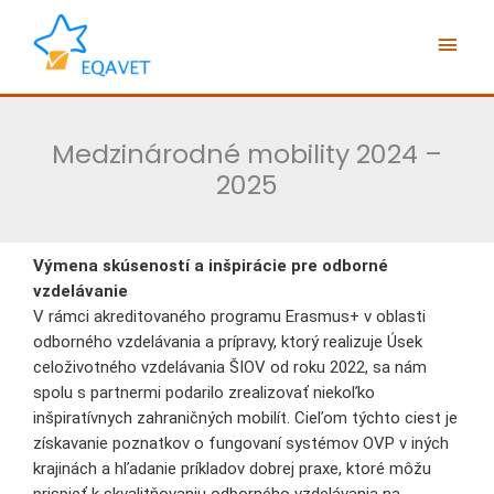
Preskočiť
Hlav
na
obsah
Men
Medzinárodné mobility 2024 –
2025
Výmena skúseností a inšpirácie pre odborné
vzdelávanie
V rámci akreditovaného programu Erasmus+ v oblasti
odborného vzdelávania a prípravy, ktorý realizuje Úsek
celoživotného vzdelávania ŠIOV od roku 2022, sa nám
spolu s partnermi podarilo zrealizovať niekoľko
inšpiratívnych zahraničných mobilít. Cieľom týchto ciest je
získavanie poznatkov o fungovaní systémov OVP v iných
krajinách a hľadanie príkladov dobrej praxe, ktoré môžu