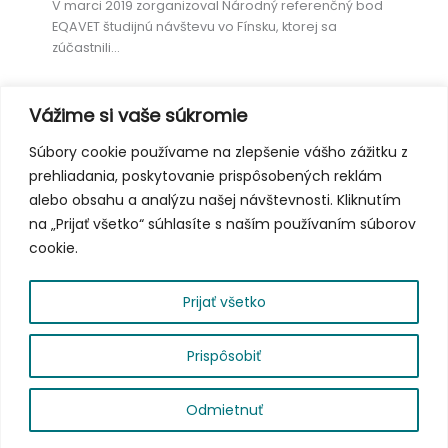
V marci 2019 zorganizoval Národný referenčný bod
EQAVET študijnú návštevu vo Fínsku, ktorej sa
zúčastnili…
Vážime si vaše súkromie
Európsky týždeň odborných zručností
Súbory cookie používame na zlepšenie vášho zážitku z
2018 vo Viedni: najlepšie momenty
prehliadania, poskytovanie prispôsobených reklám
Novinky
alebo obsahu a analýzu našej návštevnosti. Kliknutím
na „Prijať všetko“ súhlasíte s naším používaním súborov
Tretí ročník Európskeho týždňa odborných zručností,
organizovaný Európskou komisiou a rakúskym
cookie.
predsedníctvom Európskej únie, sa…
Prijať všetko
Prispôsobiť
Odmietnuť
Copyright © 2026
|