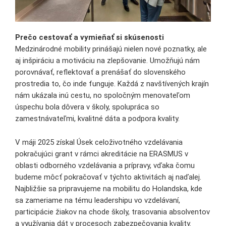
Prečo cestovať a vymieňať si skúsenosti
Medzinárodné mobility prinášajú nielen nové poznatky, ale
aj inšpiráciu a motiváciu na zlepšovanie. Umožňujú nám
porovnávať, reflektovať a prenášať do slovenského
prostredia to, čo inde funguje. Každá z navštívených krajín
nám ukázala inú cestu, no spoločným menovateľom
úspechu bola dôvera v školy, spolupráca so
zamestnávateľmi, kvalitné dáta a podpora kvality.
V máji 2025 získal Úsek celoživotného vzdelávania
pokračujúci grant v rámci akreditácie na ERASMUS v
oblasti odborného vzdelávania a prípravy, vďaka čomu
budeme môcť pokračovať v týchto aktivitách aj naďalej.
Najbližšie sa pripravujeme na mobilitu do Holandska, kde
sa zameriame na tému leadershipu vo vzdelávaní,
participácie žiakov na chode školy, trasovania absolventov
a využívania dát v procesoch zabezpečovania kvality.