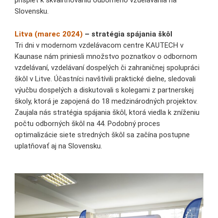
prispieť k skvalitňovaniu odborného vzdelávania na
Slovensku.
Litva (marec 2024)
– stratégia spájania škôl
Tri dni v modernom vzdelávacom centre KAUTECH v
Kaunase nám priniesli množstvo poznatkov o odbornom
vzdelávaní, vzdelávaní dospelých či zahraničnej spolupráci
škôl v Litve. Účastníci navštívili praktické dielne, sledovali
výučbu dospelých a diskutovali s kolegami z partnerskej
školy, ktorá je zapojená do 18 medzinárodných projektov.
Zaujala nás stratégia spájania škôl, ktorá viedla k zníženiu
počtu odborných škôl na 44. Podobný proces
optimalizácie siete stredných škôl sa začína postupne
uplatňovať aj na Slovensku.