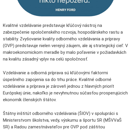
Kvalitné vzdelávanie predstavuje kľúčový nástroj na
zabezpečenie spoločenského rozvoja, hospodárskeho rastu a
stability. Zvyšovanie kvality odborného vzdelávania a prípravy
(OVP) predstavuje nielen verejný záujem, ale aj strategický cieľ. V
makroekonomickom meradle by malo poľavenie v požiadavkách
na kvalitu zásadný vplyv na celú spoločnosť.
Vzdelávanie a odborná príprava sú kľúčovými faktormi
úspešného zapojenia sa do trhu práce. Kvalitné odborné
vzdelávanie a príprava je zároveň jednou z hlavných priorít
Európskej únie, nakoľko je nevyhnutnou súčasťou prosperujúcich
ekonomík členských štátov.
Štátny inštitút odborného vzdelávania (ŠIOV) v spolupráci s
Ministerstvom školstva, vedy, výskumu a športu SR (MŠVVaŠ
SR) a Radou zamestnávateľov pre OVP pod záštitou