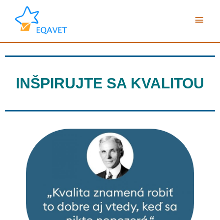
Preskočiť
Hlav
na
obsah
Men
INŠPIRUJTE SA KVALITOU