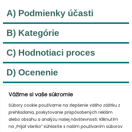
A) Podmienky účasti
B) Kategórie
C) Hodnotiaci proces
D) Ocenenie
E) Ďalšie informácie
Vážime si vaše súkromie
Súbory cookie používame na zlepšenie vášho zážitku z
F) Prihlasovacie formuláre
prehliadania, poskytovanie prispôsobených reklám
alebo obsahu a analýzu našej návštevnosti. Kliknutím
na „Prijať všetko“ súhlasíte s naším používaním súborov