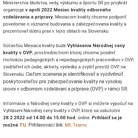
Ministerstva školstva, vedy, výskumu a športu SR po prvýkrát
organizuje
v apríli 2022 Mesiac kvality odborného
vzdelávania a prípravy.
Mesiacom kvality chceme podporiť
povedomie o význame budovania a zabezpečovania kvality a
prezentovať dobrú prax v tejto oblasti na Slovensku.
Súčasťou Mesiaca kvality bude
Vyhlásenie
Národnej ceny
kvality v OVP
, prostredníctvom ktorej chceme posilniť
motiváciu pedagogických a nepedagogických pracovníkov v OVP,
zviditeľniť ich úsilie, aktivity, výsledky a zvýšiť prestíž OVP na
Cieľom ocenenia je identifikovať a vyzdvihnúť
Slovensku.
poskytovateľov pre zabezpečovanie kvality na vysokej
úrovni v odbornom vzdelávaní a príprave (OVP) v rámci SR.
Informácie o Národnej ceny kvality v OVP si môžete vypočuť na
Vyhlásení Národnej ceny kvality v OVP, ktoré sa uskutoční
28.2.2022 od 14:00 do 15:00 hod.
online.
Prihlásiť sa je
Prihlasovací link:
možné
TU.
MS Teams