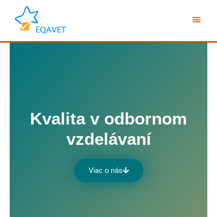
Preskočiť
Hlav
na
obsah
Men
Kvalita v odbornom
vzdelávaní
Viac o nás