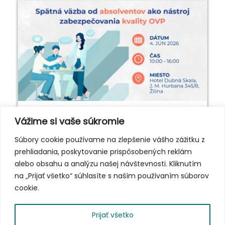
Pozvánka: Spätná
Vážime si vaše súkromie
väzba od absolventov
Súbory cookie používame na zlepšenie vášho zážitku z
prehliadania, poskytovanie prispôsobených reklám
ako
alebo obsahu a analýzu našej návštevnosti. Kliknutím
na „Prijať všetko“ súhlasíte s naším používaním súborov
Radi by sme Vás pozvali na odborné stretnutie...
cookie.
Čítaj viac
Prijať všetko