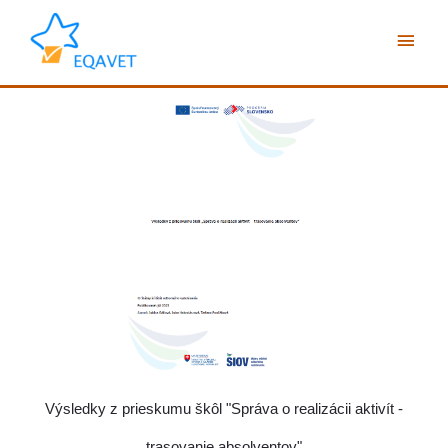
Preskočiť
Hlav
na
obsah
Men
Výsledky z prieskumu škôl "Správa o realizácii aktivít -
trasovanie absolventov"