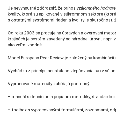
Je nevyhnutné zdôrazniť, že prínos
vzájomného hodnote
kvality, ktoré sú aplikované v súkromnom sektore (ktoré 
s ostatnými systémami riadenia kvality je skutočnosť, ž
Od roku 2003 sa pracuje na úpravách a overovaní metod
krajinách je systém zavedený na národnej úrovni, napr. 
ako veľmi vhodné.
Model European Peer Review je založený na kombinácii
Vychádza z princípu neustáleho zlepšovania sa (v súlad
Vypracované materiály zahŕňajú podrobný:
– manuál s definíciou a popisom metodiky, štandardmi,
– toolbox s vypracovanými formulármi, zoznamami, odp