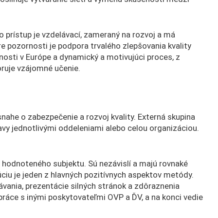
o prístup je vzdelávací, zameraný na rozvoj a má
re pozornosti je podpora trvalého zlepšovania kvality
ľnosti v Európe a dynamický a motivujúci proces, z
oruje vzájomné učenie.
 snahe o zabezpečenie a rozvoj kvality. Externá skupina
ravy jednotlivými oddeleniami alebo celou organizáciou.
i hodnoteného subjektu. Sú nezávislí a majú rovnaké
túciu je jeden z hlavných pozitívnych aspektov metódy.
vania, prezentácie silných stránok a zdôraznenia
upráce s inými poskytovateľmi OVP a ĎV, a na konci vedie