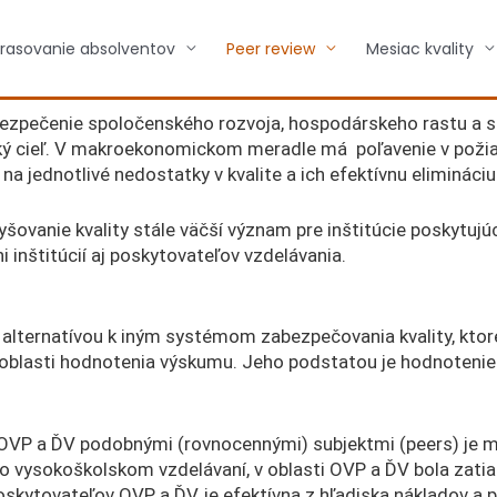
rasovanie absolventov
Peer review
Mesiac kvality
abezpečenie spoločenského rozvoja, hospodárskeho rastu a s
ický cieľ. V makroekonomickom meradle má poľavenie v požia
a jednotlivé nedostatky v kvalite a ich efektívnu elimináciu
ovanie kvality stále väčší význam pre inštitúcie poskytujúc
 inštitúcií aj poskytovateľov vzdelávania.
 alternatívou k iným systémom zabezpečovania kvality, ktor
v oblasti hodnotenia výskumu. Jeho podstatou je hodnoteni
v OVP a ĎV podobnými (rovnocennými) subjektmi (peers) je
vo vysokoškolskom vzdelávaní, v oblasti OVP a ĎV bola zatia
u poskytovateľov OVP a ĎV, je efektívna z hľadiska nákladov a