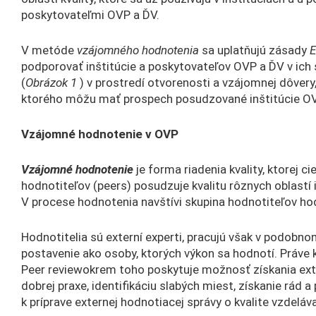
poskytovateľmi OVP a ĎV.
V metóde
vzájomného hodnotenia
sa uplatňujú zásady
E
podporovať inštitúcie a poskytovateľov OVP a ĎV v ich s
(
Obrázok 1
) v prostredí otvorenosti a vzájomnej dôvery
ktorého môžu mať prospech posudzované inštitúcie OVP 
Vzájomné hodnotenie v OVP
Vzájomné hodnotenie
je forma riadenia kvality, ktorej 
hodnotiteľov (peers) posudzuje kvalitu rôznych oblastí i
V procese hodnotenia navštívi skupina hodnotiteľov hod
Hodnotitelia sú externí experti, pracujú však v podobn
postavenie ako osoby, ktorých výkon sa hodnotí. Práve k
Peer reviewokrem toho poskytuje možnosť získania exte
dobrej praxe, identifikáciu slabých miest, získanie rád 
k príprave externej hodnotiacej správy o kvalite vzdelá