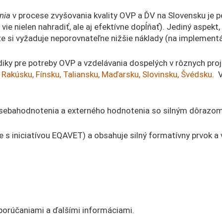
nia
v procese zvyšovania kvality OVP a ĎV na Slovensku je 
vie nielen nahradiť, ale aj efektívne dopĺňať). Jediný aspekt
e si vyžaduje neporovnateľne nižšie náklady (na implementác
iky pre potreby OVP a vzdelávania dospelých v rôznych pro
v
Rakúsku, Fínsku, Taliansku, Maďarsku, Slovinsku, Švédsku
. 
 sebahodnotenia a externého hodnotenia so silným dôrazom 
e s iniciatívou EQAVET) a obsahuje silný formatívny prvok a
orúčaniami a ďalšími informáciami.