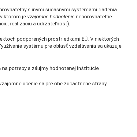
porovnateľný s inými súčasnými systémami riadenia
, v ktorom je
vzájomné hodnotenie
neporovnateľné
iu, realizáciu a udržateľnosť).
jektoch podporených prostriedkami EÚ. V niektorých
Využívanie systému pre oblasť vzdelávania sa ukazuje
na potreby a záujmy hodnotenej inštitúcie.
 vzájomné učenie sa pre obe zúčastnené strany.