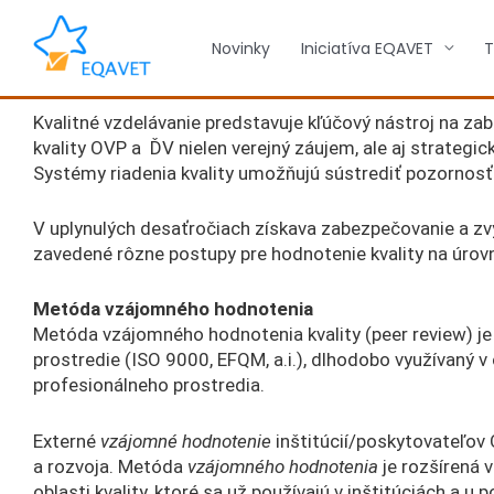
Preskočiť
na
Novinky
Iniciatíva EQAVET
T
obsah
Kvalitné vzdelávanie predstavuje kľúčový nástroj na z
kvality OVP a ĎV nielen verejný záujem, ale aj strateg
Systémy riadenia kvality umožňujú sústrediť pozornosť n
V uplynulých desaťročiach získava zabezpečovanie a zvyš
zavedené rôzne postupy pre hodnotenie kvality na úrovni
Metóda vzájomného hodnotenia
Metóda vzájomného hodnotenia kvality (peer review) je
prostredie (ISO 9000, EFQM, a.i.), dlhodobo využívaný 
profesionálneho prostredia.
Externé
vzájomné hodnotenie
inštitúcií/poskytovateľo
a rozvoja. Metóda
vzájomného hodnotenia
je rozšírená 
oblasti kvality, ktoré sa už používajú v inštitúciách a 