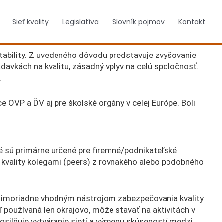
Sieť kvality
Legislatíva
Slovník pojmov
Kontakt
tability. Z uvedeného dôvodu predstavuje zvyšovanie
davkách na kvalitu, zásadný vplyv na celú spoločnosť.
.
e OVP a ĎV aj pre školské orgány v celej Európe. Boli
é sú primárne určené pre firemné/podnikateľské
e kvality kolegami (peers) z rovnakého alebo podobného
 mimoriadne vhodným nástrojom zabezpečovania kvality
ľ používaná len okrajovo, môže stavať na aktivitách v
 posilňuje vytváranie sietí a výmenu skúseností medzi