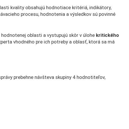
asti kvality obsahujú hodnotiace kritériá, indikátory,
lávacieho procesu, hodnotenia a výsledkov sú povinné
hodnotenej oblasti a vystupujú skôr v úlohe
kritického
experta vhodného pre ich potreby a oblasť, ktorá sa má
správy prebehne návšteva skupiny 4 hodnotiteľov,