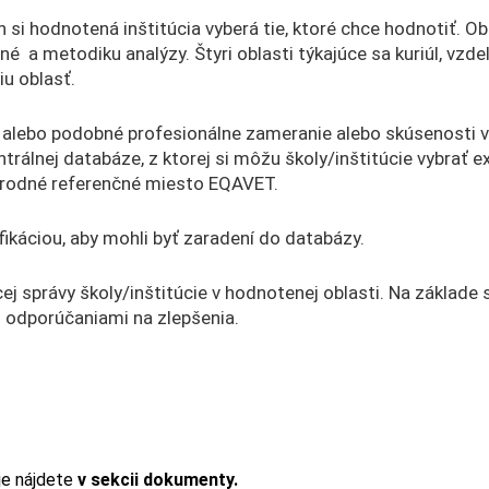
 si hodnotená inštitúcia vyberá tie, ktoré chce hodnotiť. Obl
a metodiku analýzy. Štyri oblasti týkajúce sa kuriúl, vzde
iu oblasť.
 alebo podobné profesionálne zameranie alebo skúsenosti v 
ntrálnej databáze, z ktorej si môžu školy/inštitúcie vybrať 
Národné referenčné miesto EQAVET.
ikáciou, aby mohli byť zaradení do databázy.
 správy školy/inštitúcie v hodnotenej oblasti. Na základe 
 odporúčaniami na zlepšenia.
e nájdete
v sekcii dokumenty.