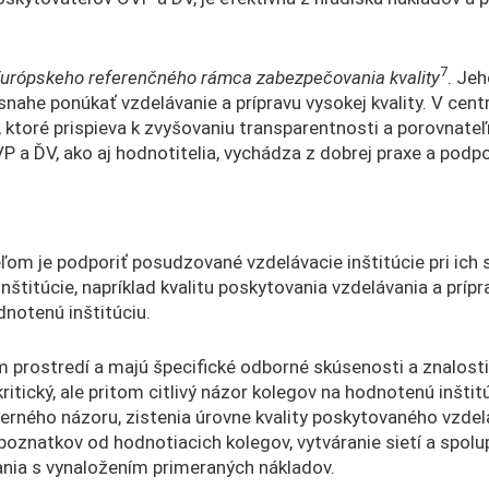
7
urópskeho referenčného rámca zabezpečovania kvality
. Jeh
nahe ponúkať vzdelávanie a prípravu vysokej kvality. V cent
, ktoré prispieva k zvyšovaniu transparentnosti a porovnate
a ĎV, ako aj hodnotitelia, vychádza z dobrej praxe a podp
cieľom je podporiť posudzované vzdelávacie inštitúcie pri ich
nštitúcie, napríklad kvalitu poskytovania vzdelávania a príp
notenú inštitúciu.
om prostredí a majú špecifické odborné skúsenosti a znalost
ritický, ale pritom citlivý názor kolegov na hodnotenú inšti
rného názoru, zistenia úrovne kvality poskytovaného vzdelá
a poznatkov od hodnotiacich kolegov, vytváranie sietí a spol
vania s vynaložením primeraných nákladov.