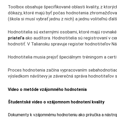
Toolbox obsahuje špecifikované oblasti kvality, z ktorých
dôkazy, ktoré majú byť počas hodnotenia zhromažďované 
(škola si musí vybrať jednu z nich) a jednu voliteľnú ďalš
Hodnotitelia sú externými osobami, ktoré majú rovnaké
priateľa
ako audítora. Hodnotitelia sú registrovaní v ce
hodnotiť. V Taliansku spravuje register hodnotiteľov 
Hodnotitelia musia prejsť špeciálnym tréningom a certif
Proces hodnotenia začína vypracovaním sebahodnotiacej
výsledkom návštevy je záverečná správa hodnotiteľov s
Video o metóde vzájomného hodnotenia
Študentské video o vzájomnom hodnotení kvality
Dokumenty k vzájomnému hodnoteniu ako príručka a nástroj