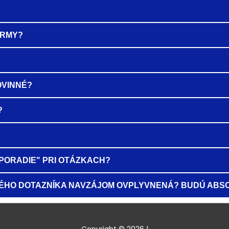
ORMY?
OVINNÉ?
?
PORADIE" PRI OTÁZKACH?
HO DOTAZNÍKA NAVZÁJOM OVPLYVNENÁ? BUDÚ ABSO