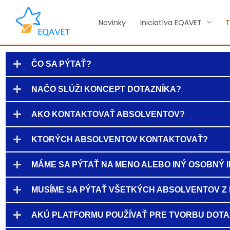
Preskočiť
na
Novinky
Iniciatíva EQAVET
T
obsah
ČO SA PÝTAŤ?
NAČO SLÚŽI KONCEPT DOTAZNÍKA?
AKO KONTAKTOVAŤ ABSOLVENTOV?
KTORÝCH ABSOLVENTOV KONTAKTOVAŤ?
MÁME SA PÝTAŤ NA MENO ALEBO INÝ OSOBNÝ 
MUSÍME SA PÝTAŤ VŠETKÝCH ABSOLVENTOV Z
AKÚ PLATFORMU POUŽÍVAŤ PRE TVORBU DOTA