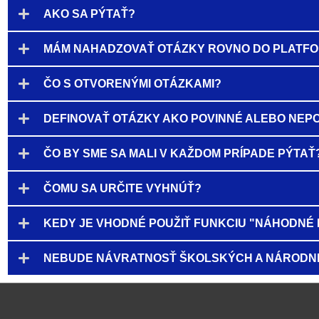
AKO SA PÝTAŤ?
MÁM NAHADZOVAŤ OTÁZKY ROVNO DO PLATF
ČO S OTVORENÝMI OTÁZKAMI?
DEFINOVAŤ OTÁZKY AKO POVINNÉ ALEBO NEP
ČO BY SME SA MALI V KAŽDOM PRÍPADE PÝTAŤ
ČOMU SA URČITE VYHNÚŤ?
KEDY JE VHODNÉ POUŽIŤ FUNKCIU "NÁHODNÉ 
NEBUDE NÁVRATNOSŤ ŠKOLSKÝCH A NÁRODNÉ