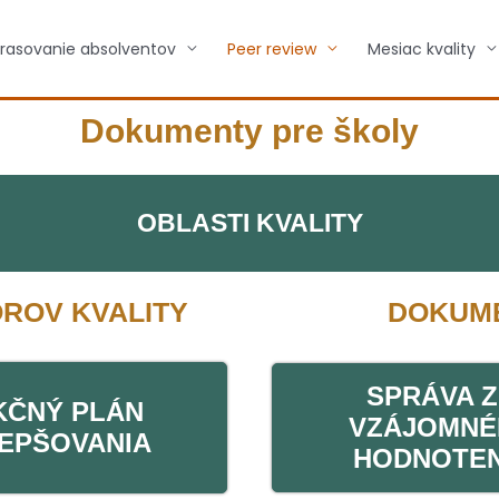
rasovanie absolventov
Peer review
Mesiac kvality
Dokumenty pre školy
OBLASTI KVALITY
ROV KVALITY
DOKUME
SPRÁVA 
KČNÝ PLÁN
VZÁJOMNÉ
EPŠOVANIA
HODNOTEN