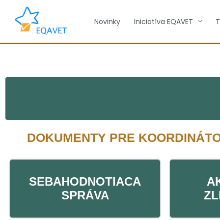
Preskočiť
na
Novinky
Iniciatíva EQAVET
T
obsah
DOKUMENTY PRE KOORDINÁTO
SEBAHODNOTIACA
A
SPRÁVA
ZL