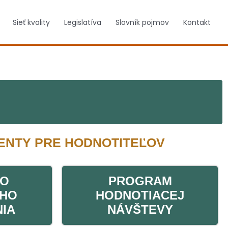
Sieť kvality
Legislatíva
Slovník pojmov
Kontakt
NTY PRE HODNOTITEĽOV
ZO
PROGRAM
HO
HODNOTIACEJ
IA
NÁVŠTEVY