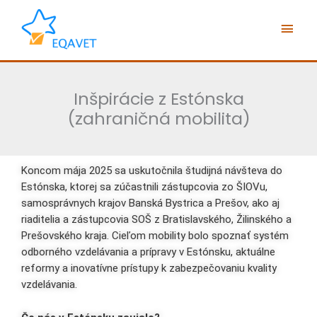
Preskočiť
Hlav
na
obsah
Men
Inšpirácie z Estónska
(zahraničná mobilita)
Koncom mája 2025 sa uskutočnila študijná návšteva do
Estónska, ktorej sa zúčastnili zástupcovia zo ŠIOVu,
samosprávnych krajov Banská Bystrica a Prešov, ako aj
riaditelia a zástupcovia SOŠ z Bratislavského, Žilinského a
Prešovského kraja. Cieľom mobility bolo spoznať systém
odborného vzdelávania a prípravy v Estónsku, aktuálne
reformy a inovatívne prístupy k zabezpečovaniu kvality
vzdelávania.