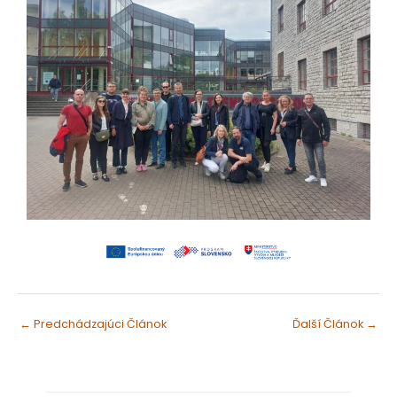
←
Predchádzajúci Článok
Ďalší Článok
→