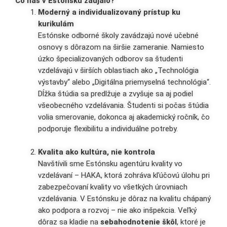
Čo nás v Estónsku zaujalo?
Moderný a individualizovaný prístup ku
kurikulám
Estónske odborné školy zavádzajú nové učebné
osnovy s dôrazom na širšie zameranie. Namiesto
úzko špecializovaných odborov sa študenti
vzdelávajú v širších oblastiach ako „Technológia
výstavby“ alebo „Digitálna priemyselná technológia“.
Dĺžka štúdia sa predlžuje a zvyšuje sa aj podiel
všeobecného vzdelávania. Študenti si počas štúdia
volia smerovanie, dokonca aj akademický ročník, čo
podporuje flexibilitu a individuálne potreby.
Kvalita ako kultúra, nie kontrola
Navštívili sme Estónsku agentúru kvality vo
vzdelávaní – HAKA, ktorá zohráva kľúčovú úlohu pri
zabezpečovaní kvality vo všetkých úrovniach
vzdelávania. V Estónsku je dôraz na kvalitu chápaný
ako podpora a rozvoj – nie ako inšpekcia. Veľký
dôraz sa kladie na
sebahodnotenie škôl
, ktoré je