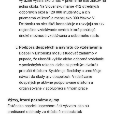
výrazne vyššia ako u nás – priemerne 850 žiakov na
jednu školu. Na Slovensku máme 412 stredných
odborných škôl a 120 000 študentov, a ich
priemerná veľkosť je menej ako 300 žiakov. V
Estónsku sa sieť škôl konsoliduje a rozvíjajú sa tzv.
regionálne vzdelávacie centrá, ktoré ponúkajú
široké možnosti vzdelávania a odborného rastu.
Podpora dospelých a návratu do vzdelávania
Dospelí v Estónsku môžu študovať zadarmo v
prípade, že ukončili vyššie alebo odborné vzdelanie
v posledných rokoch, alebo ak predtým dvakrát
prerušili štúdium. Systém je flexibilný a umožňuje
návrat do školy aj v dospelosti. Vzdelávanie
dospelých je aktívne podporované štátom a
organizované v spolupráci s trhom práce.
Výzvy, ktoré poznáme aj my
Estónsko napriek úspechom čelí výzvam, ako sú
predčasné odchody zo štúdia či nedostatok