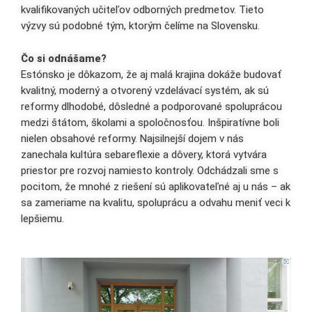
kvalifikovaných učiteľov odborných predmetov. Tieto
výzvy sú podobné tým, ktorým čelíme na Slovensku.
Čo si odnášame?
Estónsko je dôkazom, že aj malá krajina dokáže budovať
kvalitný, moderný a otvorený vzdelávací systém, ak sú
reformy dlhodobé, dôsledné a podporované spoluprácou
medzi štátom, školami a spoločnosťou. Inšpiratívne boli
nielen obsahové reformy. Najsilnejší dojem v nás
zanechala kultúra sebareflexie a dôvery, ktorá vytvára
priestor pre rozvoj namiesto kontroly. Odchádzali sme s
pocitom, že mnohé z riešení sú aplikovateľné aj u nás – ak
sa zameriame na kvalitu, spoluprácu a odvahu meniť veci k
lepšiemu.