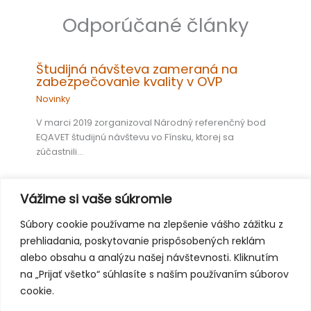
Odporúčané články
Študijná návšteva zameraná na
zabezpečovanie kvality v OVP
Novinky
V marci 2019 zorganizoval Národný referenčný bod
EQAVET študijnú návštevu vo Fínsku, ktorej sa
zúčastnili…
Vážime si vaše súkromie
Európsky týždeň odborných zručností
Súbory cookie používame na zlepšenie vášho zážitku z
2018 vo Viedni: najlepšie momenty
prehliadania, poskytovanie prispôsobených reklám
Novinky
alebo obsahu a analýzu našej návštevnosti. Kliknutím
na „Prijať všetko“ súhlasíte s naším používaním súborov
Tretí ročník Európskeho týždňa odborných zručností,
organizovaný Európskou komisiou a rakúskym
cookie.
predsedníctvom Európskej únie, sa…