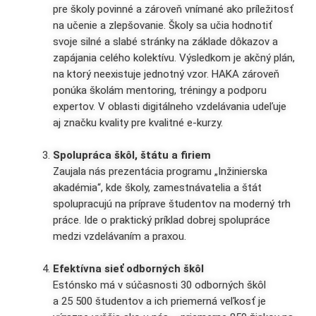
pre školy povinné a zároveň vnímané ako príležitosť
na učenie a zlepšovanie. Školy sa učia hodnotiť
svoje silné a slabé stránky na základe dôkazov a
zapájania celého kolektívu. Výsledkom je akčný plán,
na ktorý neexistuje jednotný vzor. HAKA zároveň
ponúka školám mentoring, tréningy a podporu
expertov. V oblasti digitálneho vzdelávania udeľuje
aj značku kvality pre kvalitné e-kurzy.
Spolupráca škôl, štátu a firiem
Zaujala nás prezentácia programu „Inžinierska
akadémia“, kde školy, zamestnávatelia a štát
spolupracujú na príprave študentov na moderný trh
práce. Ide o praktický príklad dobrej spolupráce
medzi vzdelávaním a praxou.
Efektívna sieť odborných škôl
Estónsko má v súčasnosti 30 odborných škôl
a 25 500 študentov a ich priemerná veľkosť je