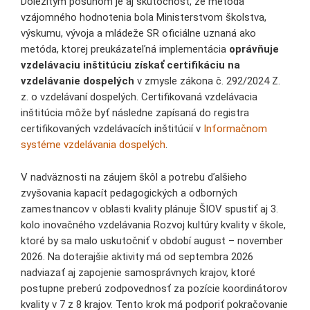
Dôležitým posunom je aj skutočnosť, že metóda
vzájomného hodnotenia bola Ministerstvom školstva,
výskumu, vývoja a mládeže SR oficiálne uznaná ako
metóda, ktorej preukázateľná implementácia
oprávňuje
vzdelávaciu inštitúciu získať certifikáciu na
vzdelávanie dospelých
v zmysle zákona č. 292/2024 Z.
z. o vzdelávaní dospelých. Certifikovaná vzdelávacia
inštitúcia môže byť následne zapísaná do registra
certifikovaných vzdelávacích inštitúcií v
Informačnom
systéme vzdelávania dospelých
.
V nadväznosti na záujem škôl a potrebu ďalšieho
zvyšovania kapacít pedagogických a odborných
zamestnancov v oblasti kvality plánuje ŠIOV spustiť aj 3.
kolo inovačného vzdelávania Rozvoj kultúry kvality v škole,
ktoré by sa malo uskutočniť v období august – november
2026. Na doterajšie aktivity má od septembra 2026
nadviazať aj zapojenie samosprávnych krajov, ktoré
postupne preberú zodpovednosť za pozície koordinátorov
kvality v 7 z 8 krajov. Tento krok má podporiť pokračovanie