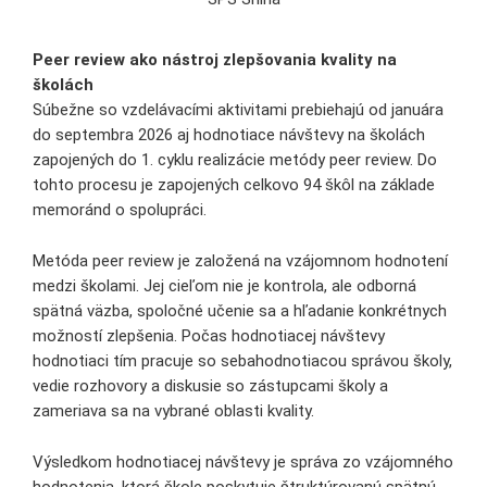
Peer review ako nástroj zlepšovania kvality na
školách
Súbežne so vzdelávacími aktivitami prebiehajú od januára
do septembra 2026 aj hodnotiace návštevy na školách
zapojených do 1. cyklu realizácie metódy peer review. Do
tohto procesu je zapojených celkovo 94 škôl na základe
memoránd o spolupráci.
Metóda peer review je založená na vzájomnom hodnotení
medzi školami. Jej cieľom nie je kontrola, ale odborná
spätná väzba, spoločné učenie sa a hľadanie konkrétnych
možností zlepšenia. Počas hodnotiacej návštevy
hodnotiaci tím pracuje so sebahodnotiacou správou školy,
vedie rozhovory a diskusie so zástupcami školy a
zameriava sa na vybrané oblasti kvality.
Výsledkom hodnotiacej návštevy je správa zo vzájomného
hodnotenia, ktorá škole poskytuje štruktúrovanú spätnú