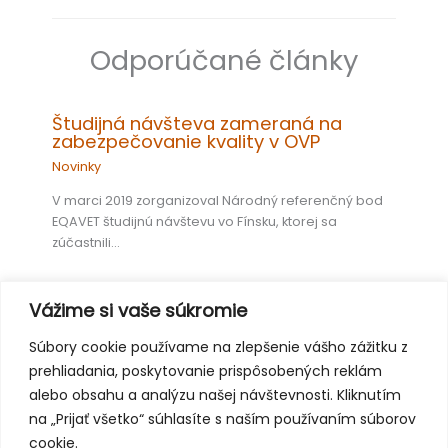
Odporúčané články
Študijná návšteva zameraná na
zabezpečovanie kvality v OVP
Novinky
V marci 2019 zorganizoval Národný referenčný bod
EQAVET študijnú návštevu vo Fínsku, ktorej sa
zúčastnili…
Vážime si vaše súkromie
Európsky týždeň odborných zručností
Súbory cookie používame na zlepšenie vášho zážitku z
2018 vo Viedni: najlepšie momenty
prehliadania, poskytovanie prispôsobených reklám
Novinky
alebo obsahu a analýzu našej návštevnosti. Kliknutím
na „Prijať všetko“ súhlasíte s naším používaním súborov
Tretí ročník Európskeho týždňa odborných zručností,
organizovaný Európskou komisiou a rakúskym
cookie.