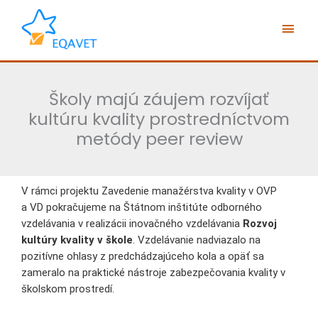
Preskočiť
Hlav
na
obsah
Men
Školy majú záujem rozvíjať
kultúru kvality prostredníctvom
metódy peer review
V rámci projektu Zavedenie manažérstva kvality v OVP
a VD pokračujeme na Štátnom inštitúte odborného
vzdelávania v realizácii inovačného vzdelávania
Rozvoj
kultúry kvality v škole
. Vzdelávanie nadviazalo na
pozitívne ohlasy z predchádzajúceho kola a opäť sa
zameralo na praktické nástroje zabezpečovania kvality v
školskom prostredí.