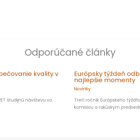
Odporúčané články
ečovanie kvality v
Európsky týždeň odbo
najlepšie momenty
Novinky
ET študijnú návštevu vo
Tretí ročník Európskeho týžd
komisiou a rakúskym predsedn