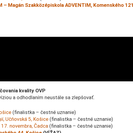
M – Magán Szakközépiskola ADVENTIM, Komenského 1219
čovania kvality OVP
 víziou a odhodlaním neustále sa zlepšovať.
ošice
(finalistka – čestné uznanie)
í, Učňovská 5, Košice
(finalistka – čestné uznanie)
. 17. novembra, Čadca
(finalistka – čestné uznanie)
nského 44, Košice
(VÍŤAZ)