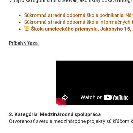
V tejto kategórii sme sledovali, ako školy dokážu inte
Súkromná stredná odborná škola podnikania, Ná
Súkromná stredná odborná škola informačných tec
Škola umeleckého priemyslu, Jakobyho 15,
Príbeh víťaza:
2. Kategória: Medzinárodná spolupráca
Otvorenosť svetu a medzinárodné projekty sú kľúčom k 