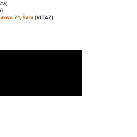
sta)
a)
úrova 74, Šaľa
(VÍŤAZ)