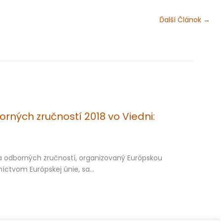
Ďalší Článok
→
rných zručností 2018 vo Viedni:
ňa odborných zručností, organizovaný Európskou
íctvom Európskej únie, sa…