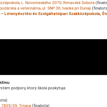
özépiskola, L. Novomeského 2070, Rimavská Sobota
(finali
árska a veterinárna, ul. SNP 30, Ivanka pri Dunaji
(finalist
 – Lótenyésztési és Szolgáltatóipari Szakközépiskola, Št
 klímu
systém podpory, ktorý škola poskytuje.
ista)
 7859/39, Trnava
(finalista)