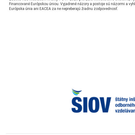
Financované Európskou úniou. Vyjadrené názory a postoje sú názormi a vyhl
Európska únia ani EACEA za ne nepreberajú žiadnu zodpovednosť.