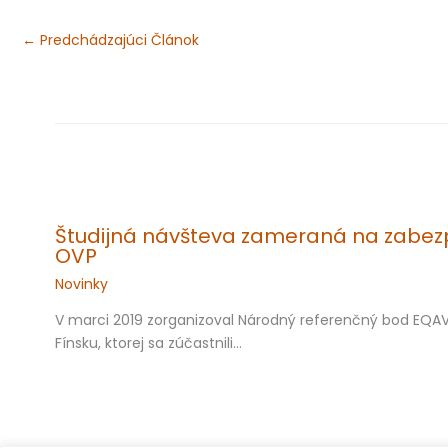
←
Predchádzajúci Článok
Študijná návšteva zameraná na zabezp
OVP
Novinky
V marci 2019 zorganizoval Národný referenčný bod EQAV
Fínsku, ktorej sa zúčastnili…