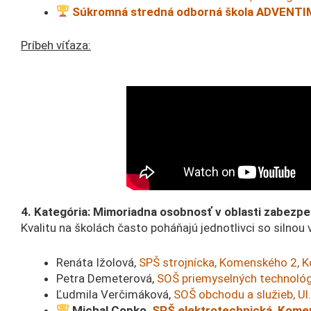
Súkromná stredná odborná škola ADVENTI
Príbeh víťaza:
4. Kategória: Mimoriadna osobnosť v oblasti zabezpe
Kvalitu na školách často poháňajú jednotlivci so silnou
Renáta Ižolová,
SPŠ strojnícka, Komenského 2, K
Petra Demeterová,
SOŠ priemyselných technológi
Ľudmila Verčimáková,
SOŠ obchodu a služieb, Ul
Michal Copko,
SPŠ elektrotechnická, Kome