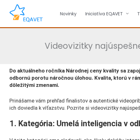
Preskočiť
na
Novinky
Iniciatíva EQAVET
T
obsah
Videovizitky najúspešne
Do aktuálneho ročníka Národnej ceny kvality sa zapoj
odbornú porotu náročnou úlohou. Kvalita, ktorú v rám
dôležitými zmenami.
Prinášame vám prehľad finalistov a autentické videopríb
ich doviedla k víťazstvu. Pozrite si videovizitky najúspe
1. Kategória: Umelá inteligencia v 