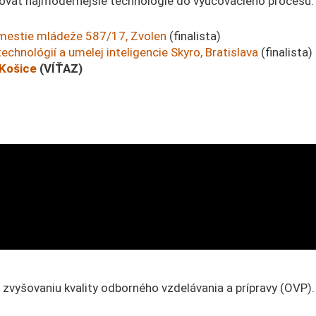
grovať najmodernejšie technológie do vyučovacieho procesu.
mestie mládeže 587/17, Zvolen
(finalista)
hnológií a umelej inteligencie Skyro, Bratislava
(finalista)
 Košice
(VÍŤAZ)
zvyšovaniu kvality odborného vzdelávania a prípravy (OVP).