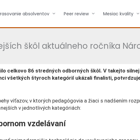
rasovanie absolventov
Peer review
Mesiac kvality
jších škôl aktuálneho ročníka Nár
ilo celkovo 86 stredných odborných škôl. V takejto silnej
ci všetkých štyroch kategórií ukázali finalisti, potvrdz
ehy víťazov, v ktorých pedagógovia a žiaci s nadšením rozpr
šnejších v jednotlivých kategóriách:
odbornom vzdelávaní