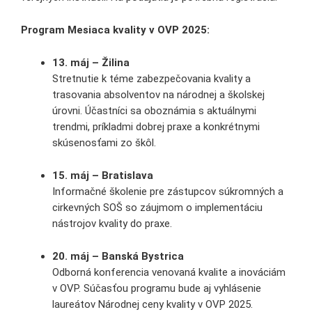
Program Mesiaca kvality v OVP 2025:
13. máj – Žilina
Stretnutie k téme zabezpečovania kvality a
trasovania absolventov na národnej a školskej
úrovni. Účastníci sa oboznámia s aktuálnymi
trendmi, príkladmi dobrej praxe a konkrétnymi
skúsenosťami zo škôl.
15. máj – Bratislava
Informačné školenie pre zástupcov súkromných a
cirkevných SOŠ so záujmom o implementáciu
nástrojov kvality do praxe.
20. máj – Banská Bystrica
Odborná konferencia venovaná kvalite a inováciám
v OVP. Súčasťou programu bude aj vyhlásenie
laureátov Národnej ceny kvality v OVP 2025.