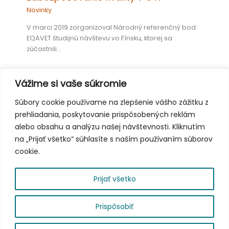
Novinky
V marci 2019 zorganizoval Národný referenčný bod
EQAVET študijnú návštevu vo Fínsku, ktorej sa
zúčastnili…
Vážime si vaše súkromie
Európsky týždeň odborných zručností
Súbory cookie používame na zlepšenie vášho zážitku z
2018 vo Viedni: najlepšie momenty
prehliadania, poskytovanie prispôsobených reklám
Novinky
alebo obsahu a analýzu našej návštevnosti. Kliknutím
na „Prijať všetko“ súhlasíte s naším používaním súborov
Tretí ročník Európskeho týždňa odborných zručností,
organizovaný Európskou komisiou a rakúskym
cookie.
predsedníctvom Európskej únie, sa…
Prijať všetko
Prispôsobiť