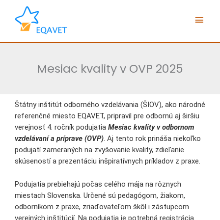
Preskočiť
Hlav
na
obsah
Men
Mesiac kvality v OVP 2025
Štátny inštitút odborného vzdelávania (ŠIOV), ako národné
referenčné miesto EQAVET, pripravil pre odbornú aj širšiu
verejnosť 4. ročník podujatia
Mesiac kvality v odbornom
vzdelávaní a príprave (OVP)
. Aj tento rok prináša niekoľko
podujatí zameraných na zvyšovanie kvality, zdieľanie
skúseností a prezentáciu inšpiratívnych príkladov z praxe.
Podujatia prebiehajú počas celého mája na rôznych
miestach Slovenska. Určené sú pedagógom, žiakom,
odborníkom z praxe, zriaďovateľom škôl i zástupcom
verejných inštitúcií. Na podujatia je potrebná registrácia.