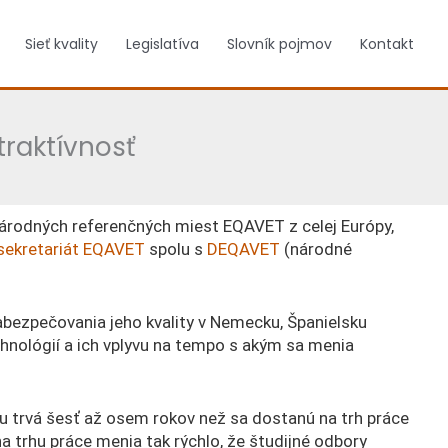
Sieť kvality
Legislatíva
Slovník pojmov
Kontakt
traktívnosť
 národných referenčných miest EQAVET z celej Európy,
sekretariát EQAVET
spolu s
DEQAVET
(národné
bezpečovania jeho kvality v Nemecku, Španielsku
nológií a ich vplyvu na tempo s akým sa menia
u trvá šesť až osem rokov než sa dostanú na trh práce
 trhu práce menia tak rýchlo, že študijné odbory