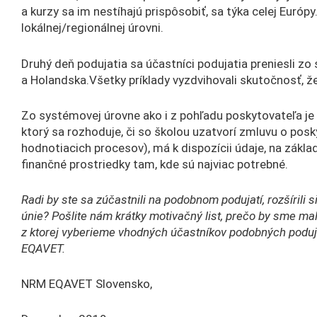
a kurzy sa im nestíhajú prispôsobiť, sa týka celej Eur
lokálnej/regionálnej úrovni.
Druhý deň podujatia sa účastníci podujatia preniesli z
a Holandska.Všetky príklady vyzdvihovali skutočnosť, že
Zo systémovej úrovne ako i z pohľadu poskytovateľa je t
ktorý sa rozhoduje, či so školou uzatvorí zmluvu o po
hodnotiacich procesov), má k dispozícii údaje, na zák
finančné prostriedky tam, kde sú najviac potrebné.
Radi by ste sa zúčastnili na podobnom podujatí, rozšírili 
únie? Pošlite nám krátky motivačný list, prečo by sme m
z ktorej vyberieme vhodných účastníkov podobných poduj
EQAVET.
NRM EQAVET Slovensko,