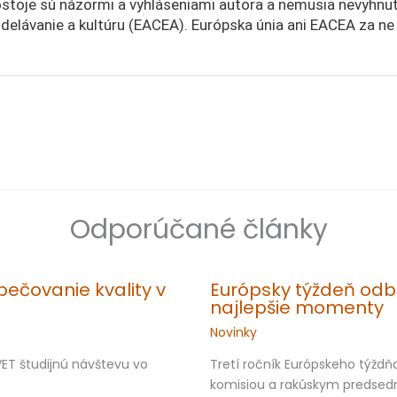
stoje sú názormi a vyhláseniami autora a nemusia nevyhnut
zdelávanie a kultúru (EACEA). Európska únia ani EACEA za n
Odporúčané články
ečovanie kvality v
Európsky týždeň odbo
najlepšie momenty
Novinky
ET študijnú návštevu vo
Tretí ročník Európskeho týžd
komisiou a rakúskym predsedn