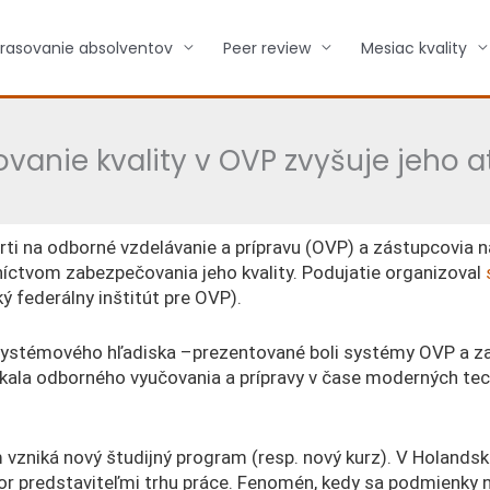
rasovanie absolventov
Peer review
Mesiac kvality
anie kvality v OVP zvyšuje jeho a
erti na odborné vzdelávanie a prípravu (OVP) a zástupcovia
níctvom zabezpečovania jeho kvality. Podujatie organizoval
 federálny inštitút pre OVP).
 systémového hľadiska –prezentované boli systémy OVP a za
ala odborného vyučovania a prípravy v čase moderných tech
vzniká nový študijný program (resp. nový kurz). V Holandsk
or predstaviteľmi trhu práce. Fenomén, kedy sa podmienky na