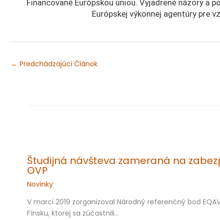
Financované Európskou úniou. Vyjadrené názory a po
Európskej výkonnej agentúry pre v
←
Predchádzajúci Článok
Študijná návšteva zameraná na zabezp
OVP
Novinky
V marci 2019 zorganizoval Národný referenčný bod EQAV
Fínsku, ktorej sa zúčastnili…