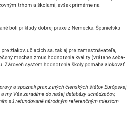
racovným trhom a školami, avšak primárne na
né boli príklady dobrej praxe z Nemecka, Španielska
re žiakov, učiacich sa, tak aj pre zamestnávateľa,
pečený mechanizmus hodnotenia kvality (vrátane seba-
iemu. Zároveň systém hodnotenia školy pomáha alokovať
rípravy a spoznali prax z iných členských štátov Európskej
ás, a my Vás zaradíme do našej databázy uchádzačov,
vaním sú refundované národným referenčným miestom