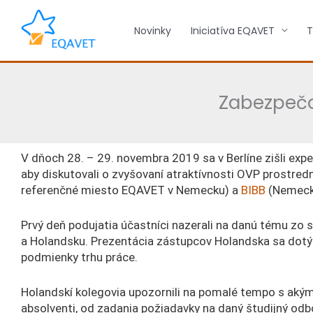
Preskočiť
na
Novinky
Iniciatíva EQAVET
T
obsah
Zabezpečov
V dňoch 28. – 29. novembra 2019 sa v Berlíne zišli exp
aby diskutovali o zvyšovaní atraktívnosti OVP prostred
referenčné miesto EQAVET v Nemecku) a
BIBB
(Nemecký
Prvý deň podujatia účastníci nazerali na danú tému zo
a Holandsku. Prezentácia zástupcov Holandska sa dotýk
podmienky trhu práce.
Holandskí kolegovia upozornili na pomalé tempo s akým 
absolventi, od zadania požiadavky na daný študijný odb