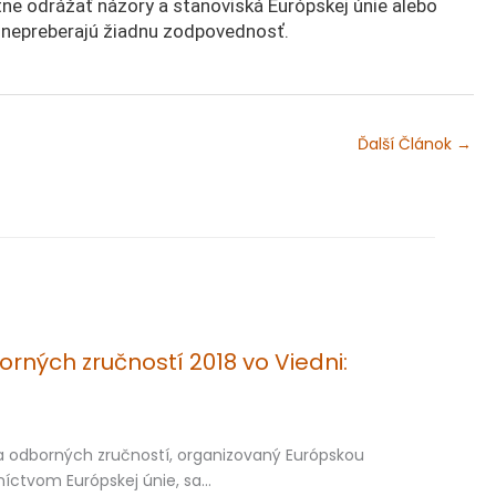
ne odrážať názory a stanoviská Európskej únie alebo
e nepreberajú žiadnu zodpovednosť.
Ďalší Článok
→
rných zručností 2018 vo Viedni:
ňa odborných zručností, organizovaný Európskou
íctvom Európskej únie, sa…