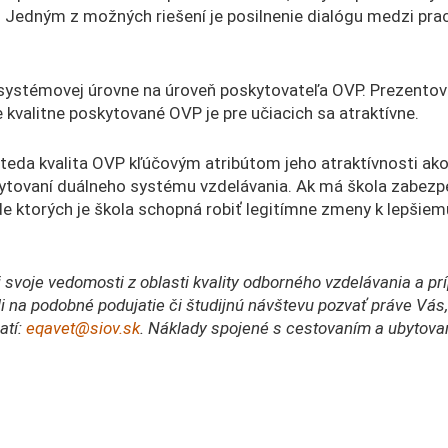
ópy. Jedným z možných riešení je posilnenie dialógu medzi p
o systémovej úrovne na úroveň poskytovateľa OVP. Prezentova
 kvalitne poskytované OVP je pre učiacich sa atraktívne.
eda kvalita OVP kľúčovým atribútom jeho atraktívnosti ako p
skytovaní duálneho systému vzdelávania. Ak má škola zabez
lade ktorých je škola schopná robiť legitímne zmeny k lepš
si svoje vedomosti z oblasti kvality odborného vzdelávania a p
ali na podobné podujatie či študijnú návštevu pozvať práve V
atí:
eqavet@siov.sk
. Náklady spojené s cestovaním a ubyto