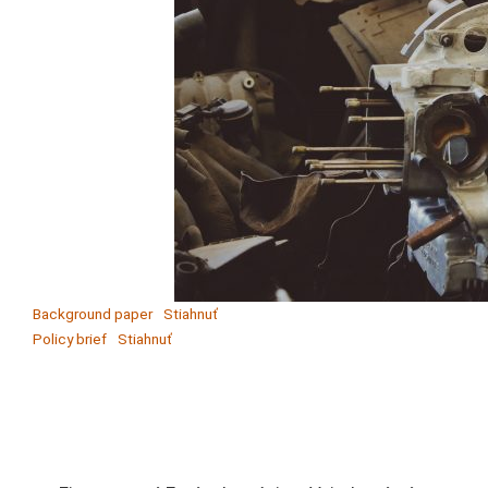
Background paper
Stiahnuť
Policy brief
Stiahnuť