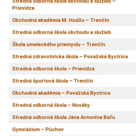
Stredná odborná škola obchodu a služieb
–
Prievidza
Obchodná akadémia M. Hodžu
–
Trenčín
Stredná odborná škola obchodu a služieb
Škola umeleckého priemyslu
–
Trenčín
Stredná zdravotnícka škola
–
Považská Bystrica
Stredná odborná škola
–
Prievidza
Stredná športová škola
–
Trenčín
Obchodná akadémia
–
Považská Bystrica
Stredná odborná škola
–
Nováky
Stredná odborná škola Jána Antonína Baťu
Gymnázium
–
Púchov