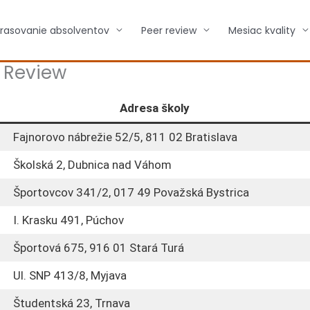
rasovanie absolventov
Peer review
Mesiac kvality
r Review
Adresa školy
Fajnorovo nábrežie 52/5, 811 02 Bratislava
Školská 2, Dubnica nad Váhom
Športovcov 341/2, 017 49 Považská Bystrica
I. Krasku 491, Púchov
Športová 675, 916 01 Stará Turá
Ul. SNP 413/8, Myjava
Študentská 23, Trnava