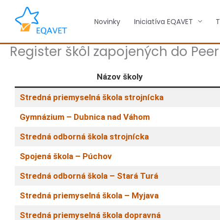
Preskočiť
na
Novinky
Iniciatíva EQAVET
T
obsah
Register škôl zapojených do Pee
Názov školy
Stredná priemyselná škola strojnícka
Gymnázium – Dubnica nad Váhom
Stredná odborná škola strojnícka
Spojená škola
–
Púchov
Stredná odborná škola
– Stará Turá
Stredná priemyselná škola
–
Myjava
Stredná priemyselná škola dopravná