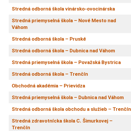
Stredná odborná škola vinársko-ovocinárska
Stredná priemyselná škola
–
Nové Mesto nad
Váhom
Stredná odborná škola
–
Pruské
Stredná odborná škola
–
Dubnica nad Váhom
Stredná priemyselná škola
–
Považská Bystrica
Stredná odborná škola
–
Trenčín
Obchodná akadémia
–
Prievidza
Stredná priemyselná škola
–
Dubnica nad Váhom
Stredná odborná škola obchodu a služieb – Trenč
í
n
Stredná zdravotnícka škola C. Šimurkovej
–
Trenčín