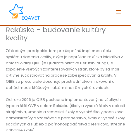
Preskočiť
Hlav
na
obsah
Men
Rakúsko – budovanie kultúry
kvality
Základným predpokladom pre úspešnú implementáciu
systému riadenia kvality, akým je napríklad rakúska Iniciatíva v
oblasti kvality QIBB (= Qualitätsinitiative Berufsbildung), je
zapojenie všetkých zainteresovaných strán, ktoré by sa mali
aktívne zúčastňovať na procese zabezpečovania kvality. V
QIBB sa preto ciele dosahujú prostredníctvom rokovaní a
dohôd medzi kľúčovými aktérmi na rôznych úrovniach.
Od roku 2006 je QIBB postupne implementovaný na všetkých
typoch škôl OVP v celom Rakúsku (školy a vysoké školy v oblasti
strojárstva, umenia a remesiel, školy a vysoké školy podnikovej
administratívy a vzdelávacie poradenstvo, školy a vysoké školy
sociálnych a služieb a poľnohospodárstva a lesníctva; stredné
odborné školy).