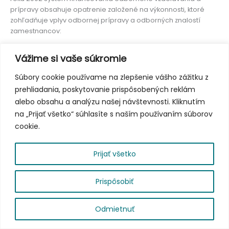
prípravy obsahuje opatrenie založené na výkonnosti, ktoré
zohľadňuje vplyv odbornej prípravy a odborných znalostí
zamestnancov:
počet žiakov s kvalifikáciou, ktorí získavajú zamestnanie
Vážime si vaše súkromie
na trhu práce alebo na ďalších programoch;
miera predčasného ukončenia vzdelávania;
Súbory cookie používame na zlepšenie vášho zážitku z
získanie kvalifikácie v dohodnutom časovom rámci;
prehliadania, poskytovanie prispôsobených reklám
počet zamestnancov s formálnou kvalifikáciou;
alebo obsahu a analýzu našej návštevnosti. Kliknutím
zdroje vyčlenené na rozvoj zamestnancov.
na „Prijať všetko“ súhlasíte s naším používaním súborov
cookie.
Viac informácií v anglickom jazyku nájdete
TU
Copyright © 2026
|
Prijať všetko
Prispôsobiť
Odmietnuť