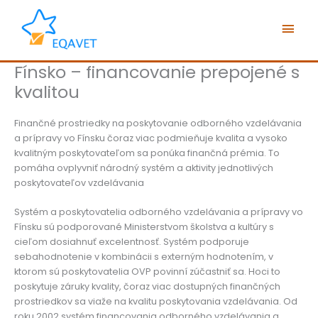
Preskočiť
Hlav
na
obsah
Men
Fínsko – financovanie prepojené s
kvalitou
Finančné prostriedky na poskytovanie odborného vzdelávania
a prípravy vo Fínsku čoraz viac podmieňuje kvalita a vysoko
kvalitným poskytovateľom sa ponúka finančná prémia. To
pomáha ovplyvniť národný systém a aktivity jednotlivých
poskytovateľov vzdelávania
Systém a poskytovatelia odborného vzdelávania a prípravy vo
Fínsku sú podporované Ministerstvom školstva a kultúry s
cieľom dosiahnuť excelentnosť. Systém podporuje
sebahodnotenie v kombinácii s externým hodnotením, v
ktorom sú poskytovatelia OVP povinní zúčastniť sa. Hoci to
poskytuje záruky kvality, čoraz viac dostupných finančných
prostriedkov sa viaže na kvalitu poskytovania vzdelávania. Od
roku 2002 systém financovania odborného vzdelávania a