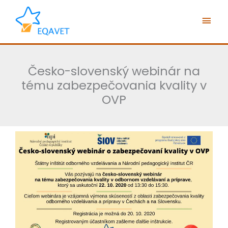
Preskočiť
Hlav
na
obsah
Men
Česko-slovenský webinár na
tému zabezpečovania kvality v
OVP